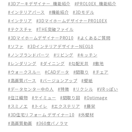
#3Dアーキデザイナー_機能紹介
#PRO10EX_機能紹介
#インテリアパース
#機能紹介
#3Dモデル
#インテリア
#3DマイホームデザイナーPRO10EX
#テクスチャ
#THE突破ファイル
#3DマイホームデザイナーPRO10
#よくあるご質問
#ソファ
#3DインテリアデザイナーNEO10
#ノンブランドパーツ
#リビング
#キッチン
#レンダリング
#ダイニング
#勾配天井
#敷地
#ウォークスルー
#CADデータ
#間取り
#チェア
#高画質パース
#バージョンアップ
#壁紙
#データセンター中の人
#特徴
#リクシル
#VRっぽい
#住江織物
#ケイミュー
#間取り図
#Optimage
#スミノエ
#トイレ
#エクステリア
#藤栄
#3D住宅リフォーム デザイナー10
#外壁材
#高画質動画
#360度パノラマ