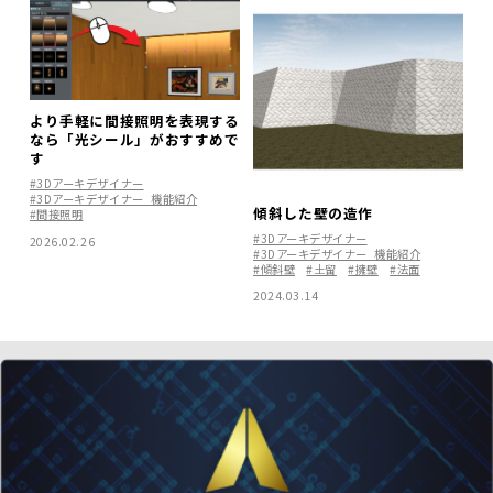
より手軽に間接照明を表現する
なら「光シール」がおすすめで
す
#3Dアーキデザイナー
#3Dアーキデザイナー_機能紹介
傾斜した壁の造作
#間接照明
#3Dアーキデザイナー
2026.02.26
#3Dアーキデザイナー_機能紹介
#傾斜壁
#土留
#擁壁
#法面
2024.03.14