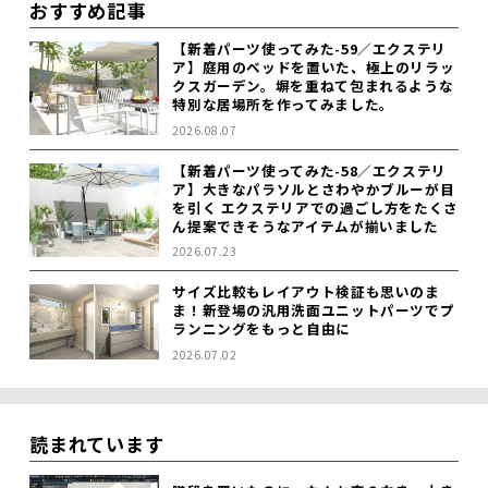
おすすめ記事
【新着パーツ使ってみた-59／エクステリ
ア】庭用のベッドを置いた、極上のリラッ
クスガーデン。塀を重ねて包まれるような
特別な居場所を作ってみました。
2026.08.07
【新着パーツ使ってみた-58／エクステリ
ア】大きなパラソルとさわやかブルーが目
を引く エクステリアでの過ごし方をたくさ
ん提案できそうなアイテムが揃いました
2026.07.23
サイズ比較もレイアウト検証も思いのま
ま！新登場の汎用洗面ユニットパーツでプ
ランニングをもっと自由に
2026.07.02
読まれています