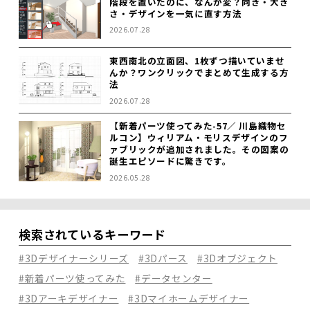
階段を置いたのに、なんか変？向き・大き
さ・デザインを一気に直す方法
2026.07.28
東西南北の立面図、1枚ずつ描いていませ
んか？ワンクリックでまとめて生成する方
法
2026.07.28
【新着パーツ使ってみた-57／ 川島織物セ
ルコン】ウィリアム・モリスデザインのフ
ァブリックが追加されました。その図案の
誕生エピソードに驚きです。
2026.05.28
検索されているキーワード
#3Dデザイナーシリーズ
#3Dパース
#3Dオブジェクト
#新着パーツ使ってみた
#データセンター
#3Dアーキデザイナー
#3Dマイホームデザイナー