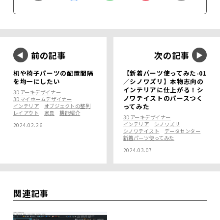
前の記事
次の記事
机や椅子パーツの配置間隔
【新着パーツ使ってみた-01
を均一にしたい
／シノワズリ】本物志向の
インテリアに仕上がる！シ
3Dアーキデザイナー
ノワテイストのパースつく
3Dマイホームデザイナー
ってみた
インテリア
オブジェクトの整列
レイアウト
家具
機能紹介
3Dアーキデザイナー
インテリア
シノワズリ
2024.02.26
シノワテイスト
データセンター
新着パーツ使ってみた
2024.03.07
関連記事