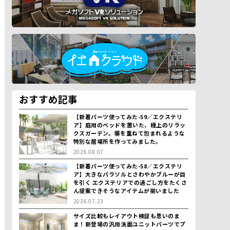
おすすめ記事
【新着パーツ使ってみた-59／エクステリ
ア】庭用のベッドを置いた、極上のリラッ
クスガーデン。塀を重ねて包まれるような
特別な居場所を作ってみました。
2026.08.07
【新着パーツ使ってみた-58／エクステリ
ア】大きなパラソルとさわやかブルーが目
を引く エクステリアでの過ごし方をたくさ
ん提案できそうなアイテムが揃いました
2026.07.23
サイズ比較もレイアウト検証も思いのま
ま！新登場の汎用洗面ユニットパーツでプ