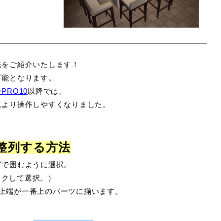
法をご紹介いたします！
可能となります。
PRO10
以降では、
れより操作しやす
くなりました。
整列する方法
グで囲むように選択。
クして選択。）
択。上端が一番上のパーツに揃います。