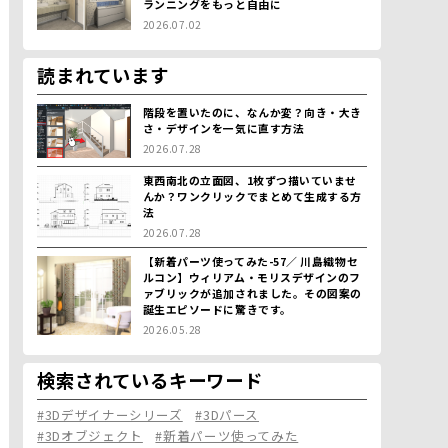
ランニングをもっと自由に
2026.07.02
読まれています
階段を置いたのに、なんか変？向き・大き
さ・デザインを一気に直す方法
2026.07.28
東西南北の立面図、1枚ずつ描いていませ
んか？ワンクリックでまとめて生成する方
法
2026.07.28
【新着パーツ使ってみた-57／ 川島織物セ
ルコン】ウィリアム・モリスデザインのフ
ァブリックが追加されました。その図案の
誕生エピソードに驚きです。
2026.05.28
検索されているキーワード
#3Dデザイナーシリーズ
#3Dパース
#3Dオブジェクト
#新着パーツ使ってみた