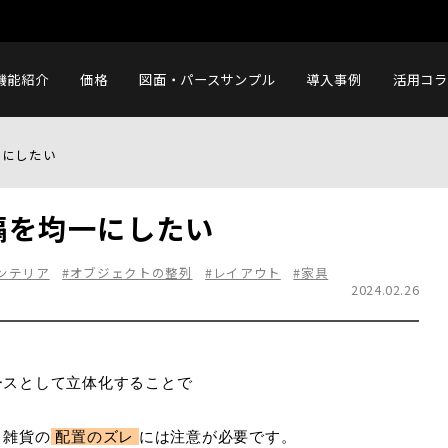
機能紹介
価格
図面・パースサンプル
導入事例
活用コラ
一にしたい
隔を均一にしたい
ンテリア
#オブジェクトの整列
#レイアウト
#家具
2024.02.26
ースとして立体化することで
、雑貨の
配置のズレ
には注意が必要です。