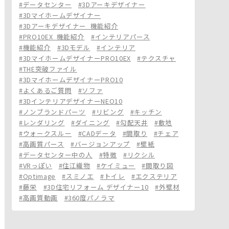
#データセンター
#3Dアーキデザイナー
#3Dマイホームデザイナー
#3Dアーキデザイナー_機能紹介
#PRO10EX_機能紹介
#インテリアパース
#機能紹介
#3Dモデル
#インテリア
#3DマイホームデザイナーPRO10EX
#テクスチャ
#THE突破ファイル
#3DマイホームデザイナーPRO10
#よくあるご質問
#ソファ
#3DインテリアデザイナーNEO10
#ノンブランドパーツ
#リビング
#キッチン
#レンダリング
#ダイニング
#勾配天井
#敷地
#ウォークスルー
#CADデータ
#間取り
#チェア
#高画質パース
#バージョンアップ
#壁紙
#データセンター中の人
#特徴
#リクシル
#VRっぽい
#住江織物
#ケイミュー
#間取り図
#Optimage
#スミノエ
#トイレ
#エクステリア
#藤栄
#3D住宅リフォーム デザイナー10
#外壁材
#高画質動画
#360度パノラマ