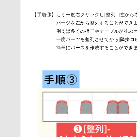
【手順③】もう一度右クリックし[整列]-[左か
パーツを左から整列することができま
例えば多くの椅子やテーブルが並ぶオフ
一度パーツを整列させてから[隣接コピー]、
簡単にパースを作成することができま