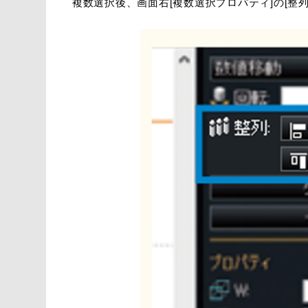
複数選択後、画面右[複数選択プロパティ]の[整