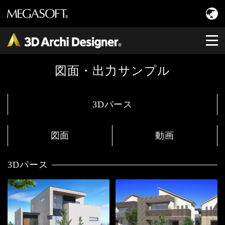
図面・出力サンプル
3Dパース
図面
動画
3Dパース