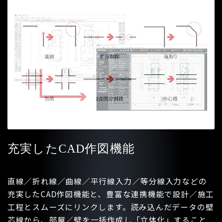
充実したCAD作図機能
直線／折れ線／曲線／平行線入力／等分線入力などの
充実したCAD作図機能と、豊富な連携機能で設計／施工
工程とスムーズにリンクします。読み込んだデータの壁
芯線から、部屋／壁を一括作成し「立体化」すること