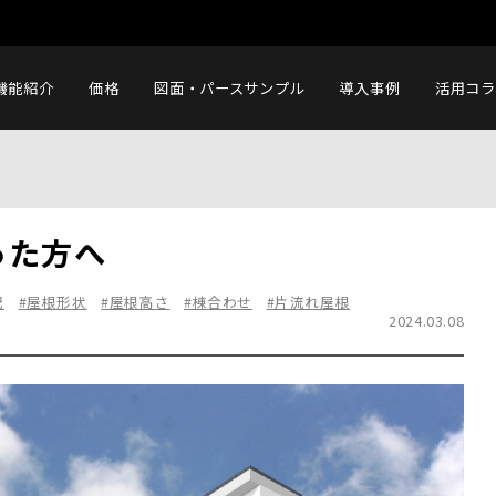
機能紹介
価格
図面・パースサンプル
導入事例
活用コラ
へ
った方へ
配
#屋根形状
#屋根高さ
#棟合わせ
#片流れ屋根
2024.03.08