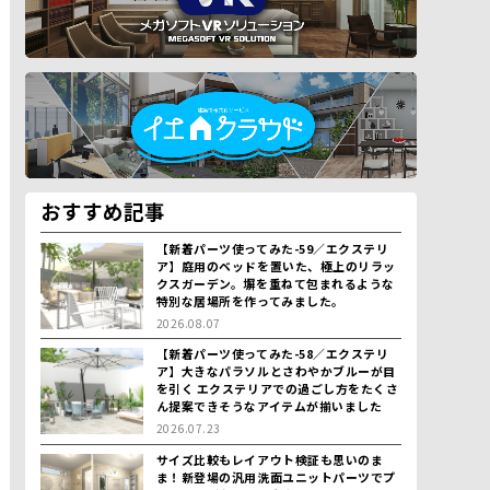
おすすめ記事
【新着パーツ使ってみた-59／エクステリ
ア】庭用のベッドを置いた、極上のリラッ
クスガーデン。塀を重ねて包まれるような
特別な居場所を作ってみました。
2026.08.07
【新着パーツ使ってみた-58／エクステリ
ア】大きなパラソルとさわやかブルーが目
を引く エクステリアでの過ごし方をたくさ
ん提案できそうなアイテムが揃いました
2026.07.23
サイズ比較もレイアウト検証も思いのま
ま！新登場の汎用洗面ユニットパーツでプ