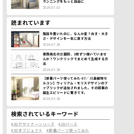
ランニングをもっと自由に
2026.07.02
読まれています
階段を置いたのに、なんか変？向き・大き
さ・デザインを一気に直す方法
2026.07.28
東西南北の立面図、1枚ずつ描いていませ
んか？ワンクリックでまとめて生成する方
法
2026.07.28
【新着パーツ使ってみた-57／ 川島織物セ
ルコン】ウィリアム・モリスデザインのフ
ァブリックが追加されました。その図案の
誕生エピソードに驚きです。
2026.05.28
検索されているキーワード
#3Dデザイナーシリーズ
#3Dパース
#3Dオブジェクト
#新着パーツ使ってみた