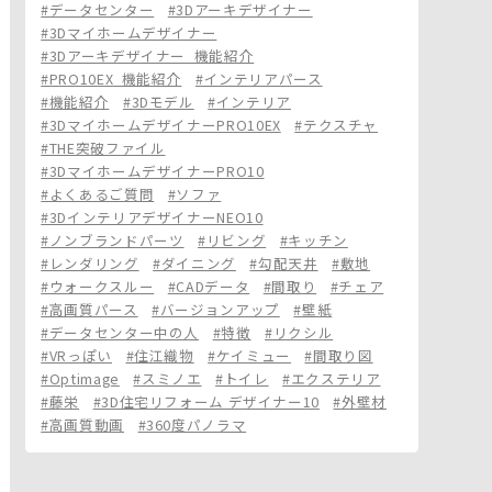
#データセンター
#3Dアーキデザイナー
#3Dマイホームデザイナー
#3Dアーキデザイナー_機能紹介
#PRO10EX_機能紹介
#インテリアパース
#機能紹介
#3Dモデル
#インテリア
#3DマイホームデザイナーPRO10EX
#テクスチャ
#THE突破ファイル
#3DマイホームデザイナーPRO10
#よくあるご質問
#ソファ
#3DインテリアデザイナーNEO10
#ノンブランドパーツ
#リビング
#キッチン
#レンダリング
#ダイニング
#勾配天井
#敷地
#ウォークスルー
#CADデータ
#間取り
#チェア
#高画質パース
#バージョンアップ
#壁紙
#データセンター中の人
#特徴
#リクシル
#VRっぽい
#住江織物
#ケイミュー
#間取り図
#Optimage
#スミノエ
#トイレ
#エクステリア
#藤栄
#3D住宅リフォーム デザイナー10
#外壁材
#高画質動画
#360度パノラマ