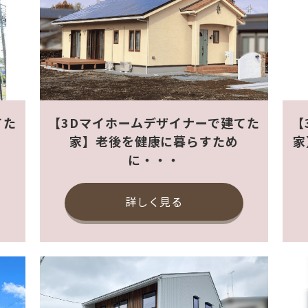
てた
【3Dマイホームデザイナーで建てた
【
り
家】老後を健康に暮らすため
家
に・・・
詳しく見る