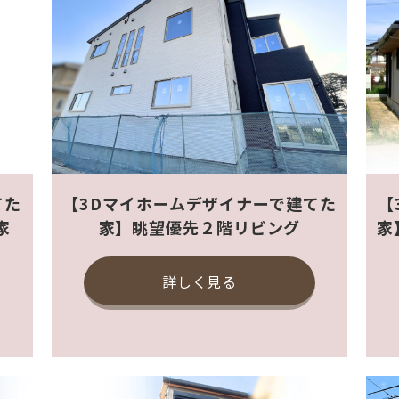
てた
【3Dマイホームデザイナーで建てた
【
家
家】眺望優先２階リビング
家
詳しく見る