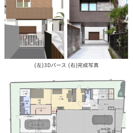
(左)3Dパース (右)完成写真