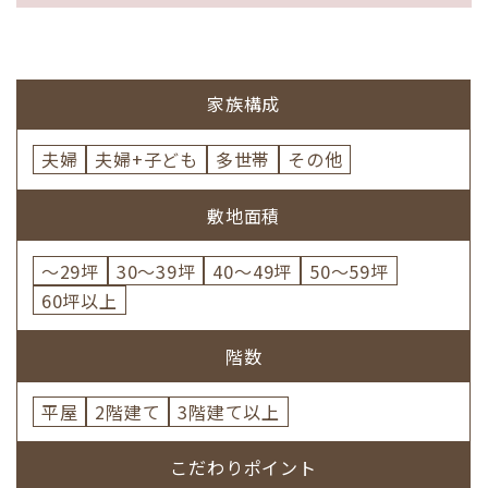
家族構成
夫婦
夫婦+子ども
多世帯
その他
敷地面積
～29坪
30～39坪
40～49坪
50～59坪
60坪以上
階数
平屋
2階建て
3階建て以上
こだわりポイント