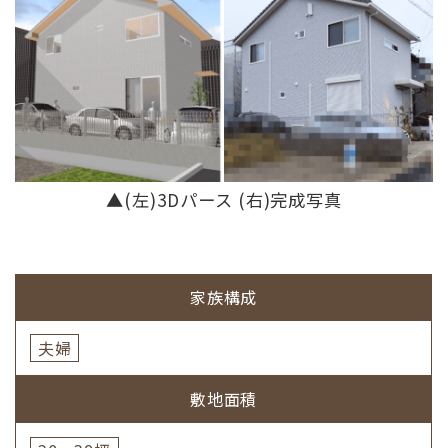
▲(左)3Dパース (右)完成写真
家族構成
夫婦
敷地面積