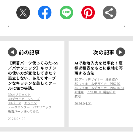
前の記事
次の記事
【新着パーツ使ってみた-55
AIで敷地入力を効率化！座
／パナソニック】キッチン
標求積表をもとに敷地を再
の使い方が変化してきた？
現する方法
孤立しない、あえてオープ
3Dアーキデザイナー_機能紹介
ンなキッチンを美しくクー
3DマイホームデザイナーPRO10
ルに保つ秘訣。
3DマイホームデザイナーPRO10EX
AI活用
PRO10EX_機能紹介
3Dオブジェクト
敷地
3Dデザイナーシリーズ
3Dパース
キッチン
2026.04.21
データセンター
パナソニック
新着パーツ使ってみた
2026.04.09