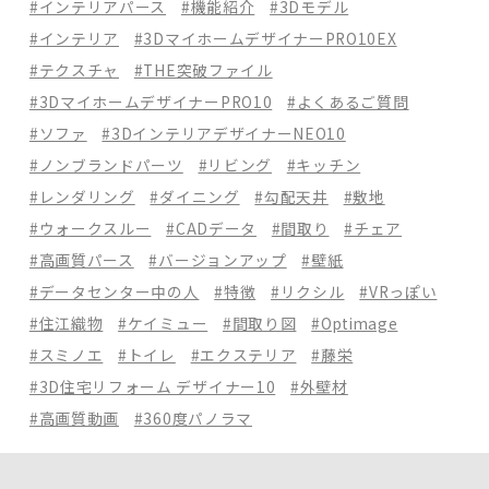
#インテリアパース
#機能紹介
#3Dモデル
#インテリア
#3DマイホームデザイナーPRO10EX
#テクスチャ
#THE突破ファイル
#3DマイホームデザイナーPRO10
#よくあるご質問
#ソファ
#3DインテリアデザイナーNEO10
#ノンブランドパーツ
#リビング
#キッチン
#レンダリング
#ダイニング
#勾配天井
#敷地
#ウォークスルー
#CADデータ
#間取り
#チェア
#高画質パース
#バージョンアップ
#壁紙
#データセンター中の人
#特徴
#リクシル
#VRっぽい
#住江織物
#ケイミュー
#間取り図
#Optimage
#スミノエ
#トイレ
#エクステリア
#藤栄
#3D住宅リフォーム デザイナー10
#外壁材
#高画質動画
#360度パノラマ