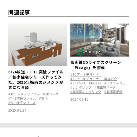
関連記事
高画質3Dライブスクリーン
「Pixage」を搭載
6/26放送：THE 突破ファイル
#3Dアーキデザイナー
／狭小住宅シリーズ作ってみ
#3Dアーキデザイナー_機能紹介
た。2025年梅雨のジメジメが
#3Dパース
#Pixage
#ピクサージュ
気になる頃
#レンダリング
#高画質パース
#高画質レンダリング
#高画質動画
#3Dアーキデザイナー
#3Dパース
#THE突破ファイル
#敷地
2024.03.13
#狭小住宅シリーズ
2025.06.27