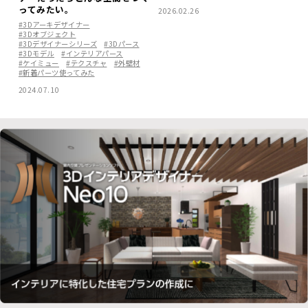
ってみたい。
2026.02.26
#3Dアーキデザイナー
#3Dオブジェクト
#3Dデザイナーシリーズ
#3Dパース
#3Dモデル
#インテリアパース
#ケイミュー
#テクスチャ
#外壁材
#新着パーツ使ってみた
2024.07.10