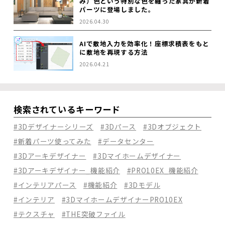
み）色という特別な色を纏った家具が新着
パーツに登場しました。
2026.04.30
AIで敷地入力を効率化！座標求積表をもと
に敷地を再現する方法
2026.04.21
検索されているキーワード
#3Dデザイナーシリーズ
#3Dパース
#3Dオブジェクト
#新着パーツ使ってみた
#データセンター
#3Dアーキデザイナー
#3Dマイホームデザイナー
#3Dアーキデザイナー_機能紹介
#PRO10EX_機能紹介
#インテリアパース
#機能紹介
#3Dモデル
#インテリア
#3DマイホームデザイナーPRO10EX
#テクスチャ
#THE突破ファイル