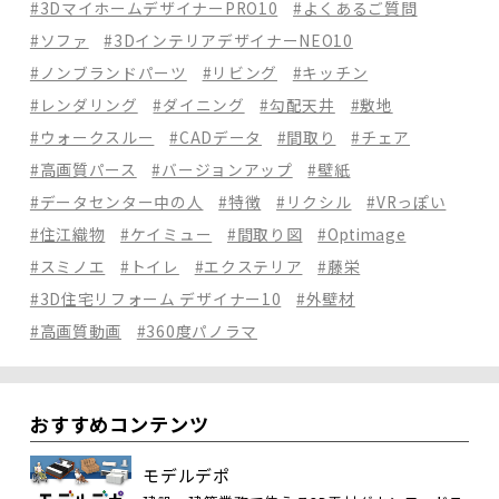
#3DマイホームデザイナーPRO10
#よくあるご質問
#ソファ
#3DインテリアデザイナーNEO10
#ノンブランドパーツ
#リビング
#キッチン
#レンダリング
#ダイニング
#勾配天井
#敷地
#ウォークスルー
#CADデータ
#間取り
#チェア
#高画質パース
#バージョンアップ
#壁紙
#データセンター中の人
#特徴
#リクシル
#VRっぽい
#住江織物
#ケイミュー
#間取り図
#Optimage
#スミノエ
#トイレ
#エクステリア
#藤栄
#3D住宅リフォーム デザイナー10
#外壁材
#高画質動画
#360度パノラマ
おすすめコンテンツ
モデルデポ