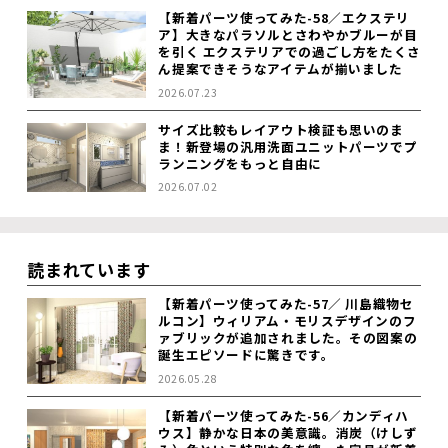
【新着パーツ使ってみた-58／エクステリ
ア】大きなパラソルとさわやかブルーが目
を引く エクステリアでの過ごし方をたくさ
ん提案できそうなアイテムが揃いました
2026.07.23
サイズ比較もレイアウト検証も思いのま
ま！新登場の汎用洗面ユニットパーツでプ
ランニングをもっと自由に
2026.07.02
読まれています
【新着パーツ使ってみた-57／ 川島織物セ
ルコン】ウィリアム・モリスデザインのフ
ァブリックが追加されました。その図案の
誕生エピソードに驚きです。
2026.05.28
【新着パーツ使ってみた-56／カンディハ
ウス】静かな日本の美意識。消炭（けしず