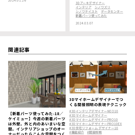
2024.01.26
3Dアーキデザイナー
インテリア
シノワズリ
シノワテイスト
データセンター
新着パーツ使ってみた
2024.03.07
関連記事
3Dマイホームデザイナーでつ
くる間接照明の表現テクニック
#3DインテリアデザイナーNEO10
【新着パーツ使ってみた-18／
#3Dマイホームデザイナー
ケイミュー】今週の新着パーツ
#3DマイホームデザイナーPRO10
は外壁。外と内のあいまいな空
#3DマイホームデザイナーPRO10EX
#3D住宅リフォーム デザイナー10
間。インテリアショップのオー
#機能紹介
#間接照明
ナーだったらこんな空間をつく