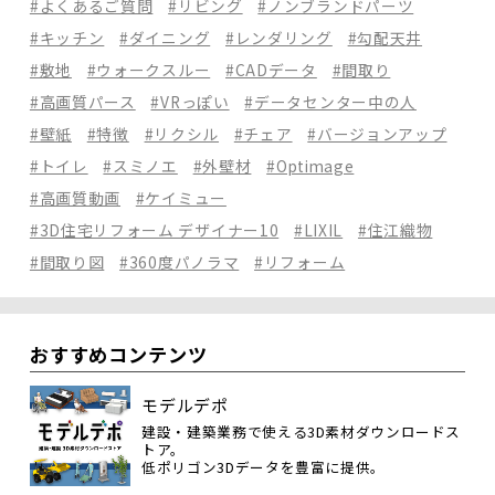
#よくあるご質問
#リビング
#ノンブランドパーツ
#キッチン
#ダイニング
#レンダリング
#勾配天井
#敷地
#ウォークスルー
#CADデータ
#間取り
#高画質パース
#VRっぽい
#データセンター中の人
#壁紙
#特徴
#リクシル
#チェア
#バージョンアップ
#トイレ
#スミノエ
#外壁材
#Optimage
#高画質動画
#ケイミュー
#3D住宅リフォーム デザイナー10
#LIXIL
#住江織物
#間取り図
#360度パノラマ
#リフォーム
おすすめコンテンツ
モデルデポ
建設・建築業務で使える3D素材ダウンロードス
トア。
低ポリゴン3Dデータを豊富に提供。