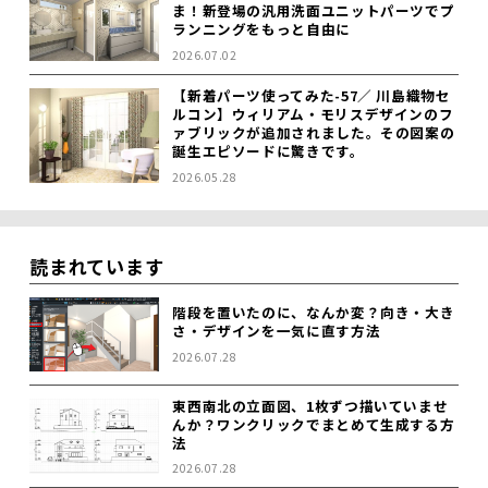
ま！新登場の汎用洗面ユニットパーツでプ
ランニングをもっと自由に
2026.07.02
【新着パーツ使ってみた-57／ 川島織物セ
ルコン】ウィリアム・モリスデザインのフ
ァブリックが追加されました。その図案の
誕生エピソードに驚きです。
2026.05.28
読まれています
階段を置いたのに、なんか変？向き・大き
さ・デザインを一気に直す方法
2026.07.28
東西南北の立面図、1枚ずつ描いていませ
んか？ワンクリックでまとめて生成する方
法
2026.07.28