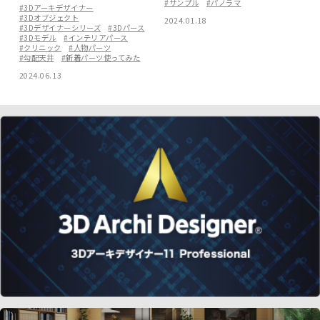
#サンプル
#パノラマ
#3Dアーキデザイナー
#3Dオブジェクト
2024.01.18
#3Dデザイナーシリーズ
#3Dパース
#3Dモデル
#インテリアパース
#クリニック
#人物パーツ
#勾配天井
#新着パーツ使ってみた
2024.06.13