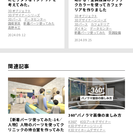
考えてみた。
クカラーを使ってカフェテ
リアを作りました
3Dオブジェクト
3Dデザイナーシリーズ
3Dオブジェクト
3Dパース
データセンター
3Dデザイナーシリーズ
国産家具
新着パーツ使ってみた
3Dパース
カフェテリア
高野木工
ダイキン
データセンター
新着パーツ使ってみた
空調設備
2024.09.12
2024.09.25
関連記事
360°パノラマ画像の楽しみ方
【新着パーツ使ってみた-14／
#360°
#3Dアーキデザイナー
人物】人物のパーツを使ってク
#3Dデザイナーシリーズ
リニックの待合室を作ってみた
#3Dマイホームデザイナー