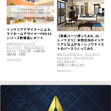
インテリアデザイナーによる、
マイホームデザイナーPRO10
【新着パーツ使ってみた-01／
シリーズ新機能レポート
シノワズリ】本物志向のインテ
#3Dデザイナーシリーズ
リアに仕上がる！シノワテイス
#インテリア
#ガラスブロック
トのパースつくってみた
#ロフト
#下がり壁
#勾配天井
#垂れ壁
#空間
#3Dアーキデザイナー
#インテリア
#シノワズリ
#シノワテイスト
2024.02.01
#データセンター
#新着パーツ使ってみた
2024.03.07