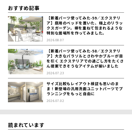
おすすめ記事
【新着パーツ使ってみた-59／エクステリ
ア】庭用のベッドを置いた、極上のリラッ
クスガーデン。塀を重ねて包まれるような
特別な居場所を作ってみました。
2026.08.07
【新着パーツ使ってみた-58／エクステリ
ア】大きなパラソルとさわやかブルーが目
を引く エクステリアでの過ごし方をたくさ
ん提案できそうなアイテムが揃いました
2026.07.23
サイズ比較もレイアウト検証も思いのま
ま！新登場の汎用洗面ユニットパーツでプ
ランニングをもっと自由に
2026.07.02
読まれています