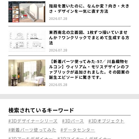
階段を置いたのに、なんか変？向き・大き
さ・デザインを一気に直す方法
2026.07.28
東西南北の立面図、1枚ずつ描いていませ
んか？ワンクリックでまとめて生成する方
法
2026.07.28
【新着パーツ使ってみた-57／ 川島織物セ
ルコン】ウィリアム・モリスデザインのフ
ァブリックが追加されました。その図案の
誕生エピソードに驚きです。
2026.05.28
検索されているキーワード
#3Dデザイナーシリーズ
#3Dパース
#3Dオブジェクト
#新着パーツ使ってみた
#データセンター
#3Dアーキデザイナー
#3Dマイホームデザイナー