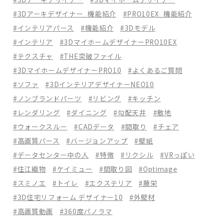
#3Dアーキデザイナー_機能紹介
#PRO10EX_機能紹介
#インテリアパース
#機能紹介
#3Dモデル
#インテリア
#3DマイホームデザイナーPRO10EX
#テクスチャ
#THE突破ファイル
#3DマイホームデザイナーPRO10
#よくあるご質問
#ソファ
#3DインテリアデザイナーNEO10
#ノンブランドパーツ
#リビング
#キッチン
#レンダリング
#ダイニング
#勾配天井
#敷地
#ウォークスルー
#CADデータ
#間取り
#チェア
#高画質パース
#バージョンアップ
#壁紙
#データセンター中の人
#特徴
#リクシル
#VRっぽい
#住江織物
#ケイミュー
#間取り図
#Optimage
#スミノエ
#トイレ
#エクステリア
#藤栄
#3D住宅リフォーム デザイナー10
#外壁材
#高画質動画
#360度パノラマ