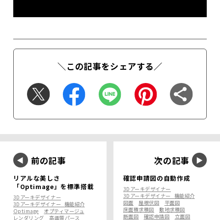
＼この記事をシェアする／
前の記事
次の記事
リアルな美しさ
確認申請図の自動作成
「Optimage」を標準搭載
3Dアーキデザイナー
3Dアーキデザイナー_機能紹介
3Dアーキデザイナー
図面
屋根伏図
平面図
3Dアーキデザイナー_機能紹介
床面積求積図
敷地求積図
Optimage
オプティマージュ
断面図
確認申請図
立面図
レンダリング
高画質パース