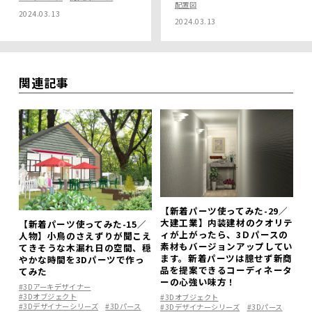
配置図
2024.03.13
2024.03.13
関連記事
【新着パーツ使ってみた-29／
大建工業】内装建材のクオリテ
【新着パーツ使ってみた-15／
ィが上がったら、3Ｄパースの
人物】小鳥のさえずりが聞こえ
素材もバージョンアップしてい
てきそうな木漏れ日の空間、穏
ます。新着パーツは臆せず新商
やかな時間を3Dパーツで作っ
品を提案できるコーディネータ
てみた
ーの心強い味方！
#3Dアーキデザイナー
#3Dオブジェクト
#3Dオブジェクト
#3Dデザイナーシリーズ
#3Dパース
#3Dデザイナーシリーズ
#3Dパース