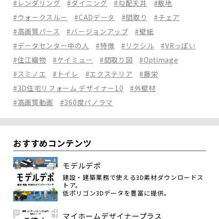
#レンダリング
#ダイニング
#勾配天井
#敷地
#ウォークスルー
#CADデータ
#間取り
#チェア
#高画質パース
#バージョンアップ
#壁紙
#データセンター中の人
#特徴
#リクシル
#VRっぽい
#住江織物
#ケイミュー
#間取り図
#Optimage
#スミノエ
#トイレ
#エクステリア
#藤栄
#3D住宅リフォーム デザイナー10
#外壁材
#高画質動画
#360度パノラマ
おすすめコンテンツ
モデルデポ
建設・建築業務で使える3D素材ダウンロードス
トア。
低ポリゴン3Dデータを豊富に提供。
マイホームデザイナープラス