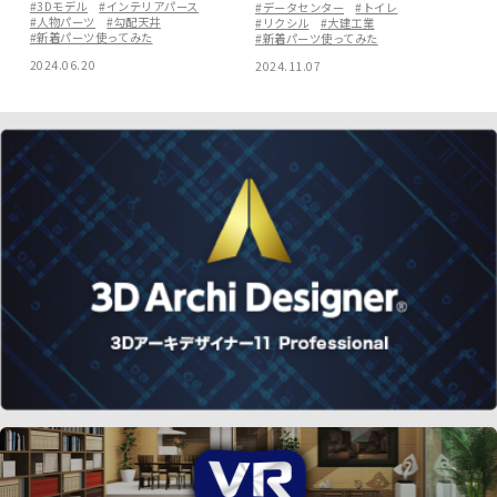
#3Dモデル
#インテリアパース
#データセンター
#トイレ
#人物パーツ
#勾配天井
#リクシル
#大建工業
#新着パーツ使ってみた
#新着パーツ使ってみた
2024.06.20
2024.11.07