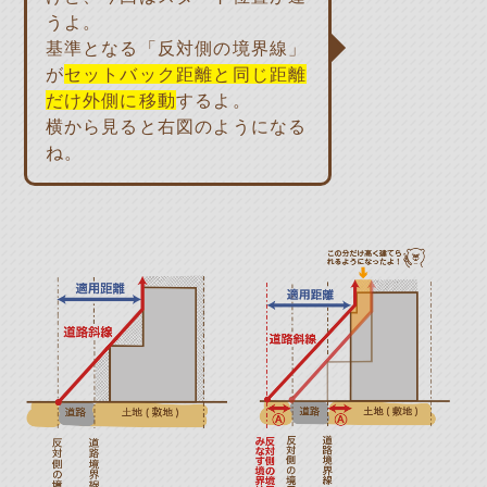
うよ。
基準となる「反対側の境界線」
が
セットバック距離と同じ距離
だけ外側に移動
するよ。
横から見ると右図のようになる
ね。