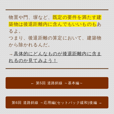
物置や門、塀など、
既定の要件を満たす建
築物は後退距離内に含んでもいいものも
あ
るよ。
つまり、後退距離の算定において、建築物
から除かれるんだ。
→
具体的にどんなものが後退距離内に含ま
れるのか見てみよう！
← 第5回 道路斜線 ～基本編～
第6回 道路斜線 ～応用編(セットバック緩和)後編 →