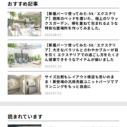
おすすめ記事
【新着パーツ使ってみた-59／エクステリ
ア】庭用のベッドを置いた、極上のリラッ
クスガーデン。塀を重ねて包まれるような
特別な居場所を作ってみました。
2026.08.07
【新着パーツ使ってみた-58／エクステリ
ア】大きなパラソルとさわやかブルーが目
を引く エクステリアでの過ごし方をたくさ
ん提案できそうなアイテムが揃いました
2026.07.23
サイズ比較もレイアウト検証も思いのま
ま！新登場の汎用洗面ユニットパーツでプ
ランニングをもっと自由に
2026.07.02
読まれています