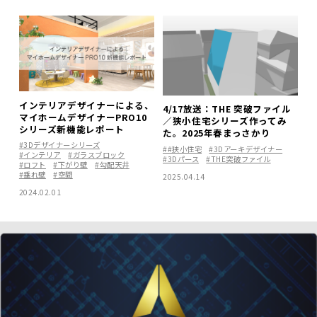
インテリアデザイナーによる、
4/17放送：THE 突破ファイル
マイホームデザイナーPRO10
／狭小住宅シリーズ作ってみ
シリーズ新機能レポート
た。2025年春まっさかり
#3Dデザイナーシリーズ
##狭小住宅
#3Dアーキデザイナー
#インテリア
#ガラスブロック
#3Dパース
#THE突破ファイル
#ロフト
#下がり壁
#勾配天井
#垂れ壁
#空間
2025.04.14
2024.02.01