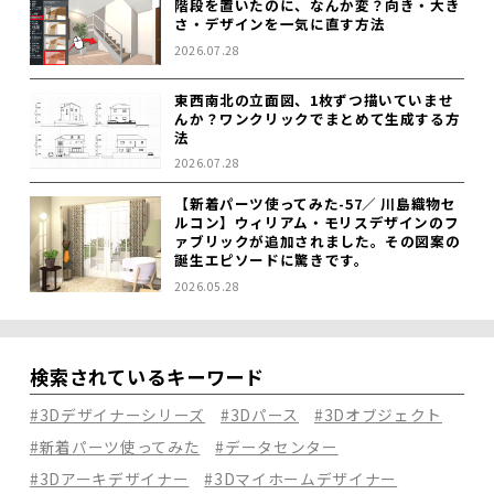
階段を置いたのに、なんか変？向き・大き
さ・デザインを一気に直す方法
2026.07.28
東西南北の立面図、1枚ずつ描いていませ
んか？ワンクリックでまとめて生成する方
法
2026.07.28
【新着パーツ使ってみた-57／ 川島織物セ
ルコン】ウィリアム・モリスデザインのフ
ァブリックが追加されました。その図案の
誕生エピソードに驚きです。
2026.05.28
検索されているキーワード
#3Dデザイナーシリーズ
#3Dパース
#3Dオブジェクト
#新着パーツ使ってみた
#データセンター
#3Dアーキデザイナー
#3Dマイホームデザイナー