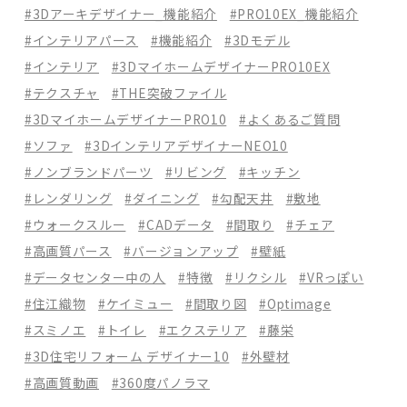
#3Dアーキデザイナー_機能紹介
#PRO10EX_機能紹介
#インテリアパース
#機能紹介
#3Dモデル
#インテリア
#3DマイホームデザイナーPRO10EX
#テクスチャ
#THE突破ファイル
#3DマイホームデザイナーPRO10
#よくあるご質問
#ソファ
#3DインテリアデザイナーNEO10
#ノンブランドパーツ
#リビング
#キッチン
#レンダリング
#ダイニング
#勾配天井
#敷地
#ウォークスルー
#CADデータ
#間取り
#チェア
#高画質パース
#バージョンアップ
#壁紙
#データセンター中の人
#特徴
#リクシル
#VRっぽい
#住江織物
#ケイミュー
#間取り図
#Optimage
#スミノエ
#トイレ
#エクステリア
#藤栄
#3D住宅リフォーム デザイナー10
#外壁材
#高画質動画
#360度パノラマ