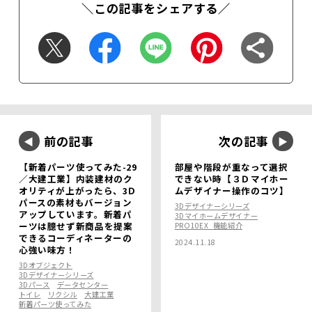
＼この記事をシェアする／
前の記事
次の記事
【新着パーツ使ってみた-29
部屋や階段が重なって選択
／大建工業】内装建材のク
できない時【３Ｄマイホー
オリティが上がったら、3Ｄ
ムデザイナー操作のコツ】
パースの素材もバージョン
3Dデザイナーシリーズ
アップしています。新着パ
3Dマイホームデザイナー
ーツは臆せず新商品を提案
PRO10EX_機能紹介
できるコーディネーターの
2024.11.18
心強い味方！
3Dオブジェクト
3Dデザイナーシリーズ
3Dパース
データセンター
トイレ
リクシル
大建工業
新着パーツ使ってみた