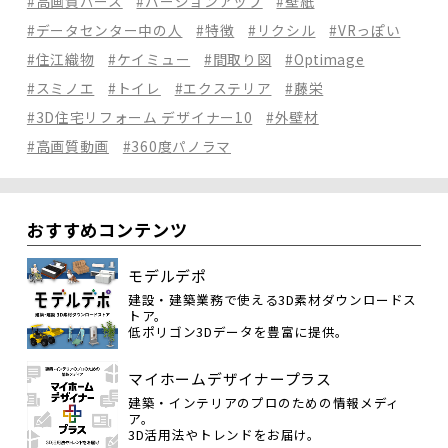
#高画質パース
#バージョンアップ
#壁紙
#データセンター中の人
#特徴
#リクシル
#VRっぽい
#住江織物
#ケイミュー
#間取り図
#Optimage
#スミノエ
#トイレ
#エクステリア
#藤栄
#3D住宅リフォーム デザイナー10
#外壁材
#高画質動画
#360度パノラマ
おすすめコンテンツ
モデルデポ
建設・建築業務で使える3D素材ダウンロードス
トア。
低ポリゴン3Dデータを豊富に提供。
マイホームデザイナープラス
建築・インテリアのプロのための情報メディ
ア。
3D活用法やトレンドをお届け。