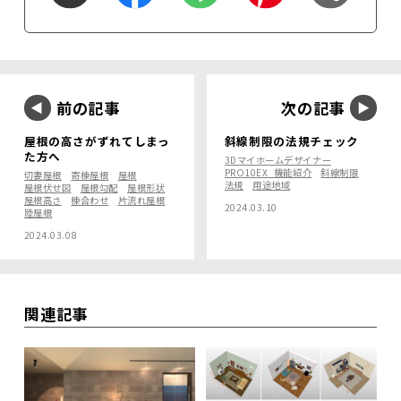
前の記事
次の記事
屋根の高さがずれてしまっ
斜線制限の法規チェック
た方へ
3Dマイホームデザイナー
PRO10EX_機能紹介
斜線制限
切妻屋根
寄棟屋根
屋根
法規
用途地域
屋根伏せ図
屋根勾配
屋根形状
屋根高さ
棟合わせ
片流れ屋根
2024.03.10
陸屋根
2024.03.08
関連記事