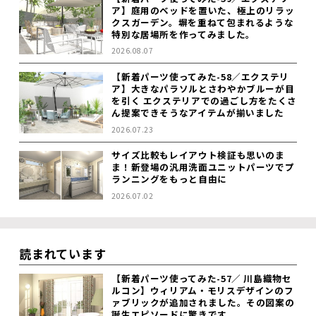
ア】庭用のベッドを置いた、極上のリラッ
クスガーデン。塀を重ねて包まれるような
特別な居場所を作ってみました。
2026.08.07
【新着パーツ使ってみた-58／エクステリ
ア】大きなパラソルとさわやかブルーが目
を引く エクステリアでの過ごし方をたくさ
ん提案できそうなアイテムが揃いました
2026.07.23
サイズ比較もレイアウト検証も思いのま
ま！新登場の汎用洗面ユニットパーツでプ
ランニングをもっと自由に
2026.07.02
読まれています
【新着パーツ使ってみた-57／ 川島織物セ
ルコン】ウィリアム・モリスデザインのフ
ァブリックが追加されました。その図案の
誕生エピソードに驚きです。