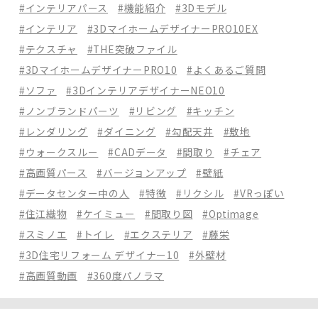
#インテリアパース
#機能紹介
#3Dモデル
#インテリア
#3DマイホームデザイナーPRO10EX
#テクスチャ
#THE突破ファイル
#3DマイホームデザイナーPRO10
#よくあるご質問
#ソファ
#3DインテリアデザイナーNEO10
#ノンブランドパーツ
#リビング
#キッチン
#レンダリング
#ダイニング
#勾配天井
#敷地
#ウォークスルー
#CADデータ
#間取り
#チェア
#高画質パース
#バージョンアップ
#壁紙
#データセンター中の人
#特徴
#リクシル
#VRっぽい
#住江織物
#ケイミュー
#間取り図
#Optimage
#スミノエ
#トイレ
#エクステリア
#藤栄
#3D住宅リフォーム デザイナー10
#外壁材
#高画質動画
#360度パノラマ