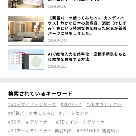
2026.05.28
【新着パーツ使ってみた-56／カンディハ
ウス】静かな日本の美意識。消炭（けしず
み）色という特別な色を纏った家具が新着
パーツに登場しました。
2026.04.30
AIで敷地入力を効率化！座標求積表をもと
に敷地を再現する方法
2026.04.21
検索されているキーワード
#3Dデザイナーシリーズ
#3Dパース
#3Dオブジェクト
#新着パーツ使ってみた
#データセンター
#3Dアーキデザイナー
#3Dマイホームデザイナー
#3Dアーキデザイナー_機能紹介
#PRO10EX_機能紹介