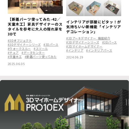
【新着パーツ使ってみた-42／
インテリアが部屋にピタッ！が
天童木工】家具デザイナーのス
気持ちいい新機能「インテリア
タイルを参考に大人の隠れ家を
デコレーション」
3Dで
#3Dアーキデザイナー_機能紹介
#3Dオブジェクト
#3Dデザイナーシリーズ
#3Dパース
#3Dデザイナーシリーズ
#3Dパース
#3Dマイホームデザイナー
#ウォークスルー
#スツール
#インテリア
#インテリアパース
#チェア
#データセンター
#天童木工
#新着パーツ使ってみた
2024.06.19
2025.06.05