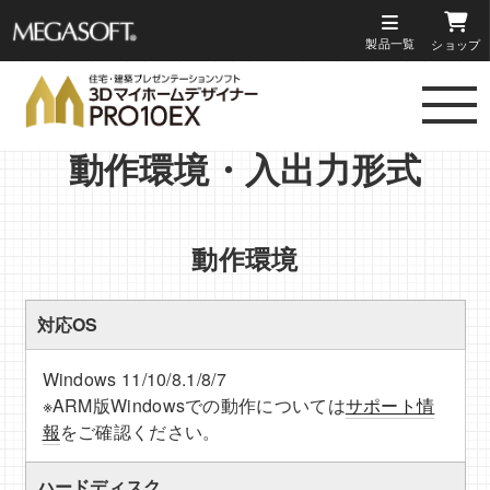
製品一覧
ショップ
メガソ
フト株
動作環境・入出力形式
式会社
動作環境
対応OS
Windows 11/10/8.1/8/7
※ARM版Windowsでの動作については
サポート情
報
をご確認ください。
ハードディスク