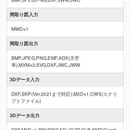
間取り図入力
MWD
※1
間取り図出力
BMP,JPEG,PNG,EMF,ADX(天空
率),MXM
※2
,SVG,DXF,JWC,JWW
3Dデータ入力
DXF,SKP(Ver.2021まで対応),M3D
※1
,CWS(スクリ
プトファイル)
3Dデータ出力
DXF,M3D
※1
,RIK(RIKCAD),GLTF,GLB,KMZ(Googl