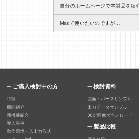
自分のホームページで本製品を紹
Macで使いたいのですが…
ご購入検討中の方
検討資料
特徴
図面・パースサンプル
機能紹介
出力データサンプル
新機能紹介
360°画像ダウンロード
導入事例
製品比較
動作環境・入出力形式
製品比較
サポート体制