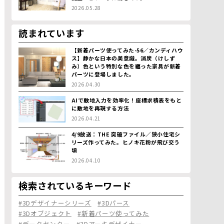
2026.05.28
読まれています
【新着パーツ使ってみた-56／カンディハウ
ス】静かな日本の美意識。消炭（けしず
み）色という特別な色を纏った家具が新着
パーツに登場しました。
2026.04.30
AIで敷地入力を効率化！座標求積表をもと
に敷地を再現する方法
2026.04.21
4/9放送：THE 突破ファイル／狭小住宅シ
リーズ作ってみた。ヒノキ花粉が飛び交う
頃
2026.04.10
検索されているキーワード
#3Dデザイナーシリーズ
#3Dパース
#3Dオブジェクト
#新着パーツ使ってみた
#データセンター
#3Dアーキデザイナー