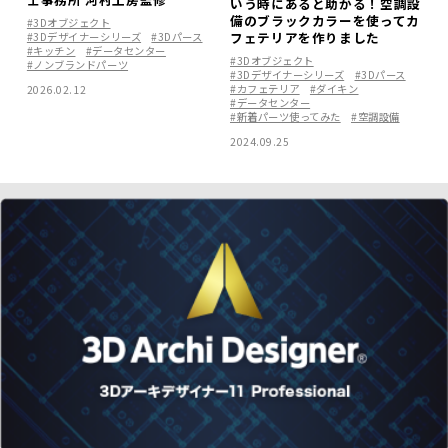
いう時にあると助かる！空調設
備のブラックカラーを使ってカ
#3Dオブジェクト
フェテリアを作りました
#3Dデザイナーシリーズ
#3Dパース
#キッチン
#データセンター
#3Dオブジェクト
#ノンブランドパーツ
#3Dデザイナーシリーズ
#3Dパース
#カフェテリア
#ダイキン
2026.02.12
#データセンター
#新着パーツ使ってみた
#空調設備
2024.09.25