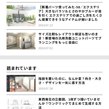
【新着パーツ使ってみた-58／エクステリ
ア】大きなパラソルとさわやかブルーが目
を引く エクステリアでの過ごし方をたくさ
ん提案できそうなアイテムが揃いました
2026.07.23
サイズ比較もレイアウト検証も思いのま
ま！新登場の汎用洗面ユニットパーツでプ
ランニングをもっと自由に
2026.07.02
読まれています
階段を置いたのに、なんか変？向き・大き
さ・デザインを一気に直す方法
2026.07.28
東西南北の立面図、1枚ずつ描いていませ
んか？ワンクリックでまとめて生成する方
法