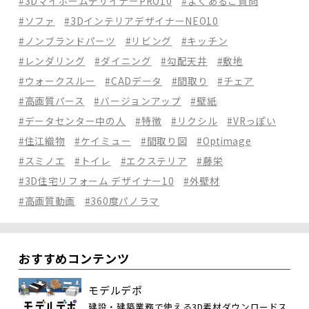
#3DマイホームデザイナーPRO10
#よくあるご質問
#ソファ
#3DインテリアデザイナーNEO10
#ノンブランドパーツ
#リビング
#キッチン
#レンダリング
#ダイニング
#勾配天井
#敷地
#ウォークスルー
#CADデータ
#間取り
#チェア
#高画質パース
#バージョンアップ
#壁紙
#データセンター中の人
#特徴
#リクシル
#VRっぽい
#住江織物
#ケイミュー
#間取り図
#Optimage
#スミノエ
#トイレ
#エクステリア
#藤栄
#3D住宅リフォーム デザイナー10
#外壁材
#高画質動画
#360度パノラマ
おすすめコンテンツ
モデルデポ
建設・建築業務で使える3D素材ダウンロードス