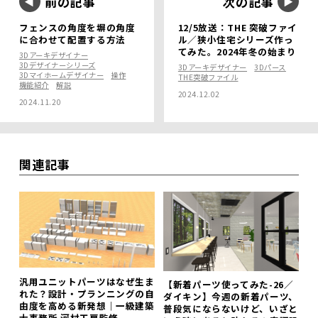
前の記事
次の記事
フェンスの角度を塀の角度
12/5放送：THE 突破ファイ
に合わせて配置する方法
ル／狭小住宅シリーズ作っ
てみた。2024年冬の始まり
3Dアーキデザイナー
3Dデザイナーシリーズ
3Dアーキデザイナー
3Dパース
3Dマイホームデザイナー
操作
THE突破ファイル
機能紹介
解説
2024.12.02
2024.11.20
関連記事
汎用ユニットパーツはなぜ生ま
【新着パーツ使ってみた-26／
れた？設計・プランニングの自
ダイキン】今週の新着パーツ、
由度を高める新発想｜一級建築
普段気にならないけど、いざと
士事務所 河村工房監修