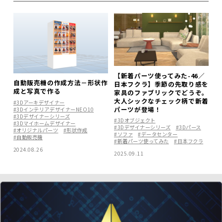
【新着パーツ使ってみた-46／
自動販売機の作成方法－形状作
日本フクラ】季節の先取り感を
成と写真で作る
家具のファブリックでどうぞ。
大人シックなチェック柄で新着
#3Dアーキデザイナー
パーツが登場！
#3DインテリアデザイナーNEO10
#3Dデザイナーシリーズ
#3Dオブジェクト
#3Dマイホームデザイナー
#3Dデザイナーシリーズ
#3Dパース
#オリジナルパーツ
#形状作成
#ソファ
#データセンター
#自動販売機
#新着パーツ使ってみた
#日本フクラ
2024.08.26
2025.09.11