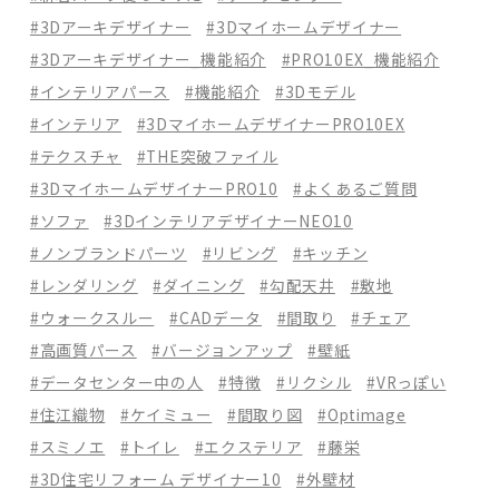
#3Dアーキデザイナー
#3Dマイホームデザイナー
#3Dアーキデザイナー_機能紹介
#PRO10EX_機能紹介
#インテリアパース
#機能紹介
#3Dモデル
#インテリア
#3DマイホームデザイナーPRO10EX
#テクスチャ
#THE突破ファイル
#3DマイホームデザイナーPRO10
#よくあるご質問
#ソファ
#3DインテリアデザイナーNEO10
#ノンブランドパーツ
#リビング
#キッチン
#レンダリング
#ダイニング
#勾配天井
#敷地
#ウォークスルー
#CADデータ
#間取り
#チェア
#高画質パース
#バージョンアップ
#壁紙
#データセンター中の人
#特徴
#リクシル
#VRっぽい
#住江織物
#ケイミュー
#間取り図
#Optimage
#スミノエ
#トイレ
#エクステリア
#藤栄
#3D住宅リフォーム デザイナー10
#外壁材