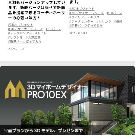
ます。
素材もバージョンアップしてい
ます。新着パーツは臆せず新商
#3Dオブジェクト
品を提案できるコーディネータ
#3Dデザイナーシリーズ
#3Dパース
#ウィリアム・モリス
ーの心強い味方！
#データセンター
#リリカラ
#壁紙
#3Dオブジェクト
#新着パーツ使ってみた
#3Dデザイナーシリーズ
#3Dパース
#データセンター
#トイレ
2025.07.03
#リクシル
#大建工業
#新着パーツ使ってみた
2024.11.07