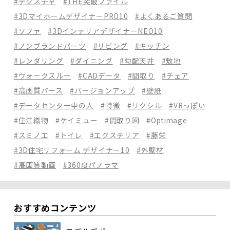
#テクスチャ
#THE突破ファイル
#3DマイホームデザイナーPRO10
#よくあるご質問
#ソファ
#3DインテリアデザイナーNEO10
#ノンブランドパーツ
#リビング
#キッチン
#レンダリング
#ダイニング
#勾配天井
#敷地
#ウォークスルー
#CADデータ
#間取り
#チェア
#高画質パース
#バージョンアップ
#壁紙
#データセンター中の人
#特徴
#リクシル
#VRっぽい
#住江織物
#ケイミュー
#間取り図
#Optimage
#スミノエ
#トイレ
#エクステリア
#藤栄
#3D住宅リフォーム デザイナー10
#外壁材
#高画質動画
#360度パノラマ
おすすめコンテンツ