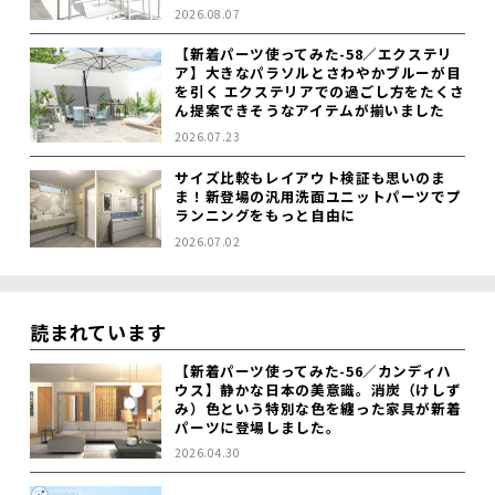
2026.08.07
【新着パーツ使ってみた-58／エクステリ
ア】大きなパラソルとさわやかブルーが目
を引く エクステリアでの過ごし方をたくさ
ん提案できそうなアイテムが揃いました
2026.07.23
サイズ比較もレイアウト検証も思いのま
ま！新登場の汎用洗面ユニットパーツでプ
ランニングをもっと自由に
2026.07.02
読まれています
【新着パーツ使ってみた-56／カンディハ
ウス】静かな日本の美意識。消炭（けしず
み）色という特別な色を纏った家具が新着
パーツに登場しました。
2026.04.30