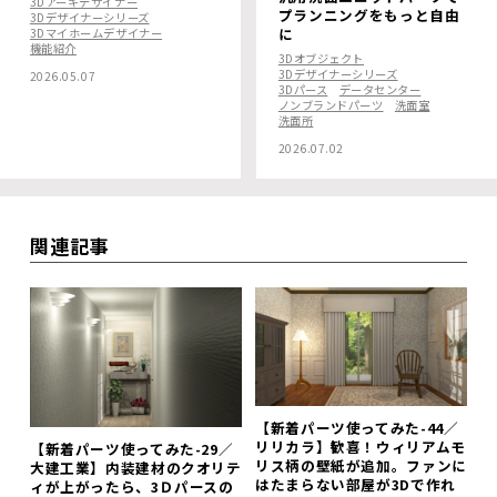
3Dアーキデザイナー
プランニングをもっと自由
3Dデザイナーシリーズ
に
3Dマイホームデザイナー
機能紹介
3Dオブジェクト
3Dデザイナーシリーズ
2026.05.07
3Dパース
データセンター
ノンブランドパーツ
洗面室
洗面所
2026.07.02
関連記事
【新着パーツ使ってみた-44／
リリカラ】歓喜！ウィリアムモ
【新着パーツ使ってみた-29／
リス柄の壁紙が追加。ファンに
大建工業】内装建材のクオリテ
はたまらない部屋が3Dで作れ
ィが上がったら、3Ｄパースの