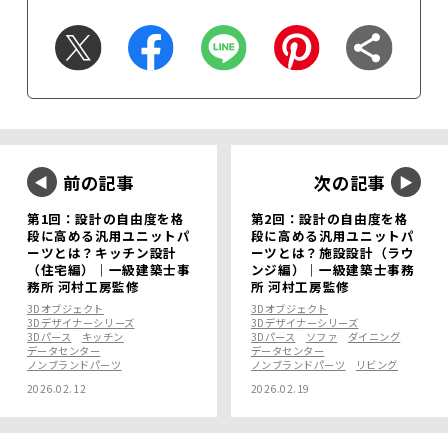
前の記事
次の記事
第1回：設計の自由度を格
第2回：設計の自由度を格
段に高める汎用ユニットパ
段に高める汎用ユニットパ
ーツとは？キッチン設計
ーツとは？施設設計（ラウ
（住宅編）｜一級建築士事
ンジ編）｜一級建築士事務
務所 河村工房監修
所 河村工房監修
3Dオブジェクト
3Dオブジェクト
3Dデザイナーシリーズ
3Dデザイナーシリーズ
3Dパース
キッチン
3Dパース
ソファ
ダイニング
データセンター
データセンター
ノンブランドパーツ
ノンブランドパーツ
リビング
2026.02.12
2026.02.19