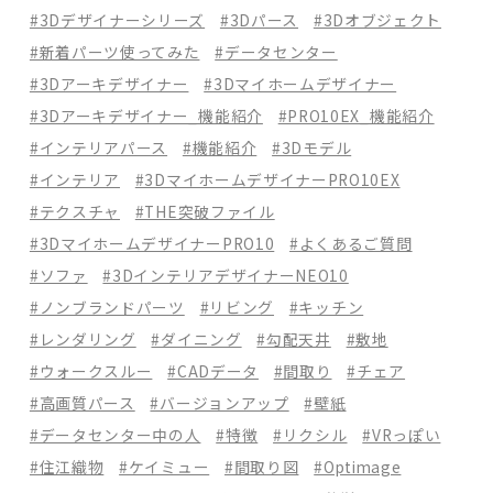
#3Dデザイナーシリーズ
#3Dパース
#3Dオブジェクト
#新着パーツ使ってみた
#データセンター
#3Dアーキデザイナー
#3Dマイホームデザイナー
#3Dアーキデザイナー_機能紹介
#PRO10EX_機能紹介
#インテリアパース
#機能紹介
#3Dモデル
#インテリア
#3DマイホームデザイナーPRO10EX
#テクスチャ
#THE突破ファイル
#3DマイホームデザイナーPRO10
#よくあるご質問
#ソファ
#3DインテリアデザイナーNEO10
#ノンブランドパーツ
#リビング
#キッチン
#レンダリング
#ダイニング
#勾配天井
#敷地
#ウォークスルー
#CADデータ
#間取り
#チェア
#高画質パース
#バージョンアップ
#壁紙
#データセンター中の人
#特徴
#リクシル
#VRっぽい
#住江織物
#ケイミュー
#間取り図
#Optimage