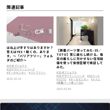
関連記事
はね上げ手すりはありますか？
【新着パーツ使ってみた-35／
答えはYES！動くの、ありま
TOTO】常に進化し続ける。毎
す。～「バリアフリー」フォル
日の暮らしに欠かせない住宅設
ダのご紹介～
備を使って仮想空間で検証して
#3Dオブジェクト
みた。
#3Dデザイナーシリーズ
#3Dオブジェクト
#データセンター
#バリアフリー
#3Dデザイナーシリーズ
#3Dパース
2025.10.10
#TOTO
#データセンター
#トイレ
#新着パーツ使ってみた
2025.02.06