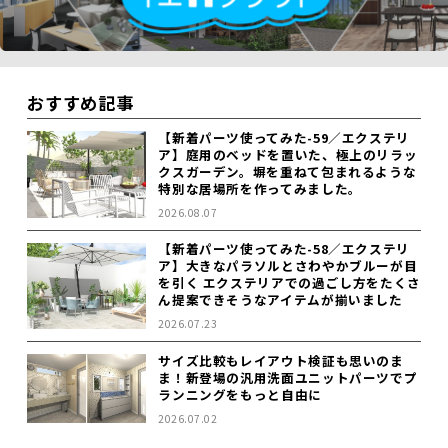
おすすめ記事
【新着パーツ使ってみた-59／エクステリ
ア】庭用のベッドを置いた、極上のリラッ
クスガーデン。塀を重ねて包まれるような
特別な居場所を作ってみました。
2026.08.07
【新着パーツ使ってみた-58／エクステリ
ア】大きなパラソルとさわやかブルーが目
を引く エクステリアでの過ごし方をたくさ
ん提案できそうなアイテムが揃いました
2026.07.23
サイズ比較もレイアウト検証も思いのま
ま！新登場の汎用洗面ユニットパーツでプ
ランニングをもっと自由に
2026.07.02