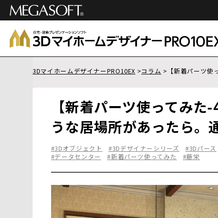
3DマイホームデザイナーPRO10EX
コラム
【新着パーツ使っ
【新着パーツ使ってみた-45
うな居場所があったら。
#3Dオブジェクト
#3Dデザイナーシリーズ
#3Dパース
#データセンター
#新着パーツ使ってみた
#藤栄