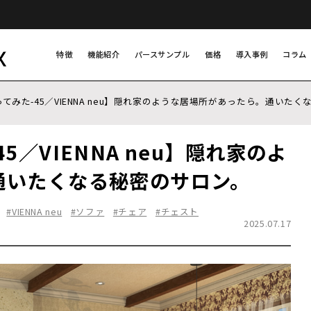
特徴
機能紹介
パースサンプル
価格
導入事例
コラム
てみた-45／VIENNA neu】隠れ家のような居場所があったら。通いた
／VIENNA neu】隠れ家のよ
通いたくなる秘密のサロン。
#VIENNA neu
#ソファ
#チェア
#チェスト
2025.07.17