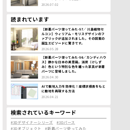
2026.07.02
読まれています
【新着パーツ使ってみた-57／ 川島織物セ
ルコン】ウィリアム・モリスデザインのフ
ァブリックが追加されました。その図案の
誕生エピソードに驚きです。
2026.05.28
【新着パーツ使ってみた-56／カンディハウ
ス】静かな日本の美意識。消炭（けしず
み）色という特別な色を纏った家具が新着
パーツに登場しました。
2026.04.30
AIで敷地入力を効率化！座標求積表をもと
に敷地を再現する方法
2026.04.21
検索されているキーワード
#3Dデザイナーシリーズ
#3Dパース
#3Dオブジェクト
#新着パーツ使ってみた