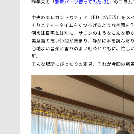
昨年末の「
新着パーツ使ってみた-31
」のコラム
中央のエレガントなチェア（FJﾁｪｱAE25）をメイ
そりとティータイムをくつろげるような空間を
例えば自宅とは別に、サロンのようなこんな静
美意識の高い仲間が集まり、静かに本を読んだ
心地よい音楽と香りのよい紅茶とともに、忙し
所。
そんな場所にぴったりの家具、それが今回の新