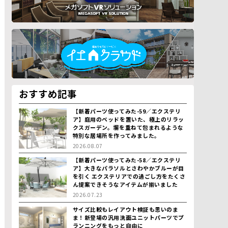
おすすめ記事
【新着パーツ使ってみた-59／エクステリ
ア】庭用のベッドを置いた、極上のリラッ
クスガーデン。塀を重ねて包まれるような
特別な居場所を作ってみました。
2026.08.07
【新着パーツ使ってみた-58／エクステリ
ア】大きなパラソルとさわやかブルーが目
を引く エクステリアでの過ごし方をたくさ
ん提案できそうなアイテムが揃いました
2026.07.23
サイズ比較もレイアウト検証も思いのま
ま！新登場の汎用洗面ユニットパーツでプ
ランニングをもっと自由に