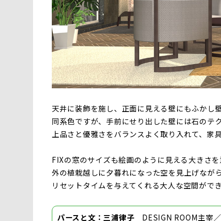
天井に装飾を施し、正面に見える壁にもふかし
同系色ですが、手前にせり出した壁には石のテ
上品さと優雅さをバランスよく取り入れて、家
FIXの窓のサイズも絵画のように見える大きさ
外の植栽越しに夕暮れになった空を見上げなが
リセットタイムを与えてくれる大人な空間がで
パースと文：三浦律子
DESIGN ROOM主