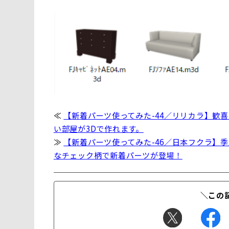
≪
【新着パーツ使ってみた-44／リリカラ】歓
い部屋が3Dで作れます。
≫
【新着パーツ使ってみた-46／日本フクラ】
なチェック柄で新着パーツが登場！
＼この