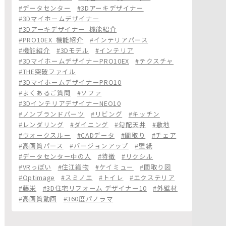
#データセンター
#3Dアーキデザイナー
#3Dマイホームデザイナー
#3Dアーキデザイナー_機能紹介
#PRO10EX_機能紹介
#インテリアパース
#機能紹介
#3Dモデル
#インテリア
#3DマイホームデザイナーPRO10EX
#テクスチャ
#THE突破ファイル
#3DマイホームデザイナーPRO10
#よくあるご質問
#ソファ
#3DインテリアデザイナーNEO10
#ノンブランドパーツ
#リビング
#キッチン
#レンダリング
#ダイニング
#勾配天井
#敷地
#ウォークスルー
#CADデータ
#間取り
#チェア
#高画質パース
#バージョンアップ
#壁紙
#データセンター中の人
#特徴
#リクシル
#VRっぽい
#住江織物
#ケイミュー
#間取り図
#Optimage
#スミノエ
#トイレ
#エクステリア
#藤栄
#3D住宅リフォーム デザイナー10
#外壁材
#高画質動画
#360度パノラマ