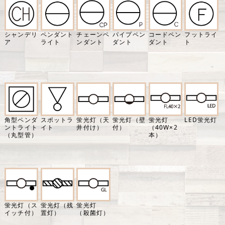
シャンデリ
ペンダント
チェーンペ
パイプペン
コードペン
フットライ
ア
ライト
ンダント
ダント
ダント
ト
角型ペンダ
スポットラ
蛍光灯（天
蛍光灯（壁
蛍光灯
LED蛍光灯
ントライト
イト
井付け）
付）
（40W×2
（丸型管）
本）
蛍光灯（ス
蛍光灯（残
蛍光灯
イッチ付）
置灯）
（殺菌灯）