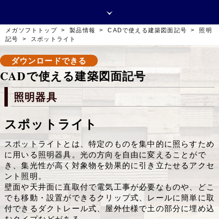
メガソフトトップ
>
製品情報
>
CADで使える建築図面記号
>
照明
記号
>
スポットライト
取扱販売店
デモ情報
お問い合わせ
ダウンロードできる
CADで使える建築図面記号
照明器具
スポットライト
スポットライトとは、特定のものを集中的に照らすため
に用いる照明器具。光の方向を自由に変えることがで
き、集光性が高く対象物を効果的に引き立たせるアクセ
ント照明。
壁面や天井面に直取付で電気工事が必要なものや、どこ
でも移動・設置ができるクリップ式、レールに簡単に取
付できるダクトレール式、屋外仕様で土の部分に埋め込