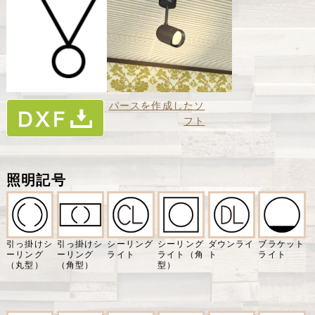
パースを作成したソ
フト
照明記号
引っ掛けシ
引っ掛けシ
シーリング
シーリング
ダウンライ
ブラケット
ーリング
ーリング
ライト
ライト（角
ト
ライト
（丸型）
（角型）
型）