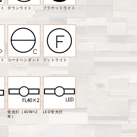
イト
ダウンライト
ブラケットライト
ント
コードペンダント
フットライト
）
蛍光灯（40W×2
LED蛍光灯
本）