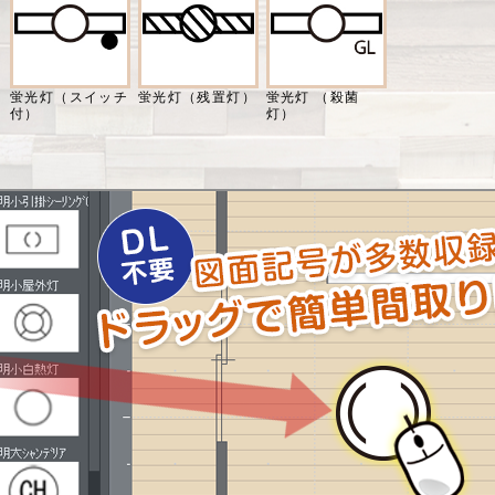
蛍光灯（スイッチ
蛍光灯（残置灯）
蛍光灯 （殺菌
付）
灯）