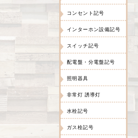
コンセント記号
インターホン設備記号
スイッチ記号
配電盤・分電盤記号
照明器具
非常灯 誘導灯
水栓記号
ガス栓記号