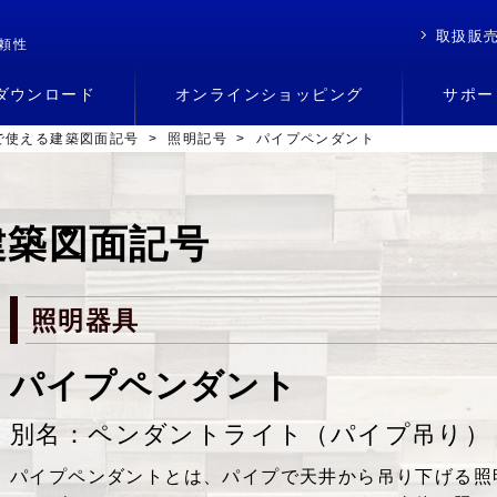
取扱販
頼性
ダウンロード
オンラインショッピング
サポー
で使える建築図面記号
>
照明記号
>
パイプペンダント
建築図面記号
照明器具
パイプペンダント
別名：ペンダントライト（パイプ吊り）
パイプペンダントとは、パイプで天井から吊り下げる照