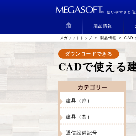
使いやすさと信
製品情報
メガソフトトップ
>
製品情報
>
CAD
ダウンロードできる
CADで使える
建具（扉）
建具（窓）
通信設備記号