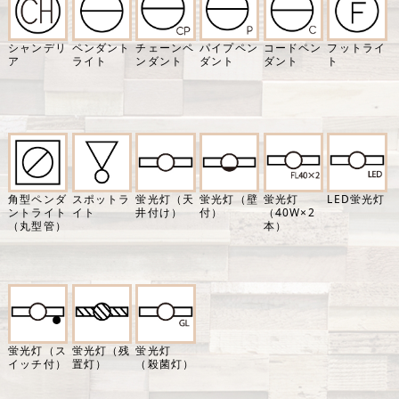
シャンデリ
ペンダント
チェーンペ
パイプペン
コードペン
フットライ
ア
ライト
ンダント
ダント
ダント
ト
角型ペンダ
スポットラ
蛍光灯（天
蛍光灯（壁
蛍光灯
LED蛍光灯
ントライト
イト
井付け）
付）
（40W×2
（丸型管）
本）
蛍光灯（ス
蛍光灯（残
蛍光灯
イッチ付）
置灯）
（殺菌灯）