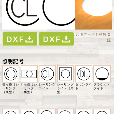
照明データも多数収
録
照明記号
引っ掛けシ
引っ掛けシ
シーリング
シーリング
ダウンライ
ブラケット
ーリング
ーリング
ライト
ライト（角
ト
ライト
（丸型）
（角型）
型）