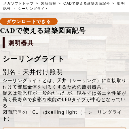
メガソフトトップ
>
製品情報
>
CADで使える建築図面記号
>
照明
記号
>
シーリングライト
ダウンロードできる
CADで使える建築図面記号
照明器具
シーリングライト
別名：天井付け照明
シーリングライトとは、天井（シーリング）に直接取り
付けて部屋全体を明るくするための照明器具。
従来は蛍光灯が一般的だったが、現在では省エネ性能が
高く長寿命で多彩な機能のLEDタイプが中心となってい
る。
図面記号の「CL」はceiling light（＝シーリングライ
ト）