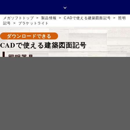
メガソフトトップ
>
製品情報
>
CADで使える建築図面記号
>
照明
記号
>
ブラケットライト
取扱販売店
デモ情報
お問い合わせ
ダウンロードできる
CADで使える建築図面記号
照明器具
ブラケットライト
別名：壁付け照明
ブラケットライトとは、壁面に取り付ける照明。
個性的なデザインの照明器具が多いので空間のアクセン
トになりやすい。上下配光や拡散、挟角など配光パター
ンも豊富なので、光の演出をしっかり計画する必要があ
る。
図面記号の黒い部分が壁に埋め込む部分を表現してい