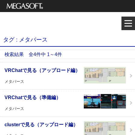
メガソフト株式
3Dデザイナーシリーズ
会社
サポート情報
タグ : メタバース
検索結果 全4件中 1～4件
VRChatで見る（アップロード編）
メタバース
VRChatで見る（準備編）
メタバース
clusterで見る（アップロード編）