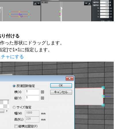
貼り付ける
で作った形状にドラッグします。
定]で1×1に指定します。
スチャにする