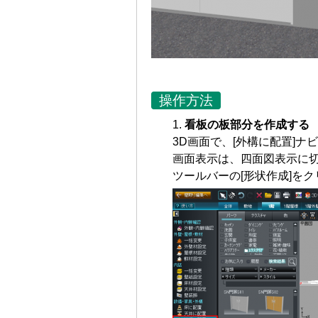
操作方法
看板の板部分を作成する
3D画面で、[外構に配置]
画面表示は、四面図表示に
ツールバーの[形状作成]を