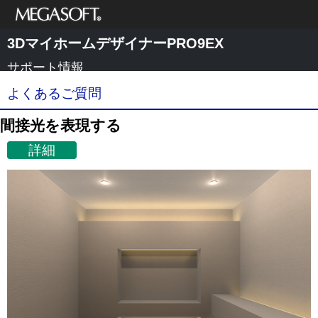
メガソフト株式
3DマイホームデザイナーPRO9EX
会社
サポート情報
よくあるご質問
間接光を表現する
詳細