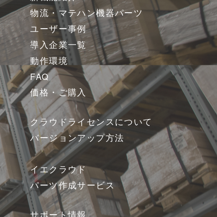
物流・マテハン機器パーツ
ユーザー事例
導入企業一覧
動作環境
FAQ
価格・ご購入
クラウドライセンスについて
バージョンアップ方法
イエクラウド
パーツ作成サービス
サポート情報