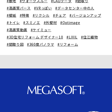
#敷地
#ウォークスルー
#CADデータ
#間取り
#高画質パース
#VRっぽい
#データセンター中の人
#壁紙
#特徴
#リクシル
#チェア
#バージョンアップ
#トイレ
#スミノエ
#外壁材
#Optimage
#高画質動画
#ケイミュー
#3D住宅リフォーム デザイナー10
#LIXIL
#住江織物
#間取り図
#360度パノラマ
#リフォーム