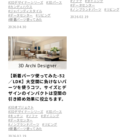
#ソファ
#ダイニング
#3Dデザイナーシリーズ
#3Dパース
#データセンター
#カンディハウス
#ノンブランドパーツ
#リビング
#ジャパンディスタイル
#データセンター
#リビング
2026.02.19
#新着パーツ使ってみた
2026.04.30
3D Archi Designer
【新着パーツ使ってみた-52
／LDK】大空間に負けないパ
ーツを使うコツ。サイズとデ
ザインのインパクトは空間の
引き締め効果に役立ちます。
#3Dオブジェクト
#3Dデザイナーシリーズ
#3Dパース
#キッチン
#ソファ
#ダイニング
#データセンター
#ノンブランドパーツ
#リビング
#新着パーツ使ってみた
2026.02.19