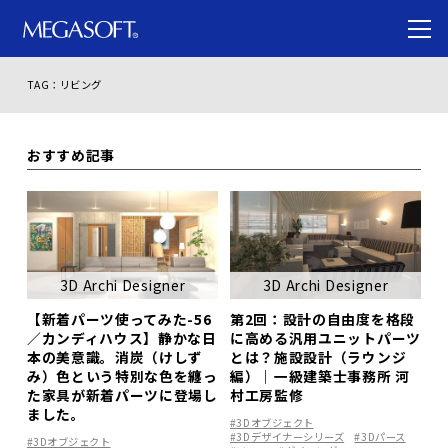
TAG：リビング
おすすめ記事
3D Archi Designer
3D Archi Designer
【新着パーツ使ってみた-56
第2回：設計の自由度を格段
／カンディハウス】静かな日
に高める汎用ユニットパーツ
本の美意識。消炭（けしず
とは？施設設計（ラウンジ
み）色という特別な色を纏っ
編）｜一級建築士事務所 河
た家具が新着パーツに登場し
村工房監修
ました。
#3Dオブジェクト
#3Dデザイナーシリーズ
#3Dパース
#3Dオブジェクト