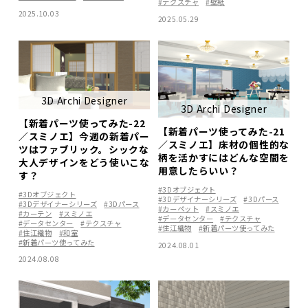
#テクスチャ
#壁紙
2025.10.03
2025.05.29
3D Archi Designer
3D Archi Designer
【新着パーツ使ってみた-22
【新着パーツ使ってみた-21
／スミノエ】今週の新着パー
／スミノエ】床材の個性的な
ツはファブリック。シックな
柄を活かすにはどんな空間を
大人デザインをどう使いこな
用意したらいい？
す？
#3Dオブジェクト
#3Dオブジェクト
#3Dデザイナーシリーズ
#3Dパース
#3Dデザイナーシリーズ
#3Dパース
#カーペット
#スミノエ
#カーテン
#スミノエ
#データセンター
#テクスチャ
#データセンター
#テクスチャ
#住江織物
#新着パーツ使ってみた
#住江織物
#和室
#新着パーツ使ってみた
2024.08.01
2024.08.08