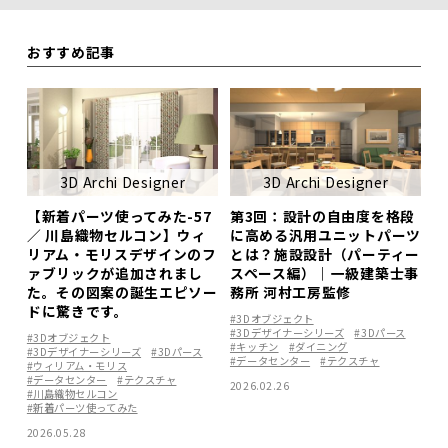
おすすめ記事
3D Archi Designer
3D Archi Designer
【新着パーツ使ってみた-57
第3回：設計の自由度を格段
／ 川島織物セルコン】ウィ
に高める汎用ユニットパーツ
リアム・モリスデザインのフ
とは？施設設計（パーティー
ァブリックが追加されまし
スペース編）｜一級建築士事
た。その図案の誕生エピソー
務所 河村工房監修
ドに驚きです。
#3Dオブジェクト
#3Dデザイナーシリーズ
#3Dパース
#3Dオブジェクト
#キッチン
#ダイニング
#3Dデザイナーシリーズ
#3Dパース
#データセンター
#テクスチャ
#ウィリアム・モリス
#データセンター
#テクスチャ
2026.02.26
#川島織物セルコン
#新着パーツ使ってみた
2026.05.28