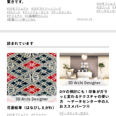
驚きです。
#3Dオブジェク
#3Dパース
#
#3Dオブジェクト
#3Dデザイナーシリーズ
#データセンタ
#3Dパース
#ウィリアム・モリス
#データセンター
#テクスチャ
#川島織物セルコン
#新着パーツ使ってみた
2026.05.28
読まれています
3D Archi Designer
DIYの検討にも！印象がガラ
ッと変わるテクスチャの使い
3D Archi Designer
方 ～データセンター中の人
おススメパーツ④
花菱絵韋（はなびしえがわ）
#データセンター中の人
#3Dオブジェクト
#テクスチャ