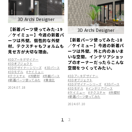
3D Archi Designer
【新着パーツ使ってみた-19
3D Archi Designer
／ケイミュー】今週の新着パ
【新着パーツ使ってみた-18
ーツは外壁。個性的な外壁
／ケイミュー】今週の新着パ
材。テクスチャもフォルムも
ーツは外壁。外と内のあいま
見せ方が大切な理由。
いな空間。インテリアショッ
#3Dアーキデザイナー
プのオーナーだったらこんな
#3Dオブジェクト
空間をつくってみたい。
#3Dデザイナーシリーズ
#3Dパース
#3Dモデル
#ケイミュー
#3Dアーキデザイナー
#テクスチャ
#外壁材
#外観パース
#3Dオブジェクト
#新着パーツ使ってみた
#黄金比
#3Dデザイナーシリーズ
#3Dパース
2024.07.18
#3Dモデル
#インテリアパース
#ケイミュー
#テクスチャ
#外壁材
#新着パーツ使ってみた
2024.07.10
1
2