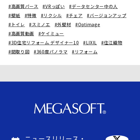
#高画質パース
#VRっぽい
#データセンター中の人
#壁紙
#特徴
#リクシル
#チェア
#バージョンアップ
#トイレ
#スミノエ
#外壁材
#Optimage
#高画質動画
#ケイミュー
#3D住宅リフォーム デザイナー10
#LIXIL
#住江織物
#間取り図
#360度パノラマ
#リフォーム
ニュースリリース・