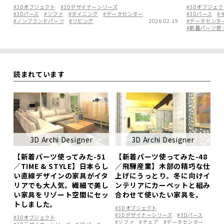
#3Dオブジェクト
#3Dデザイナーシリーズ
#3Dオブジェク
#3Dパース
#ソファ
#ダイニング
#データセンター
#3Dパース
#
#ノンブランドパーツ
#リビング
2026.02.19
#データセンタ
#新着パーツ使
読まれています
3D Archi Designer
3D Archi Designer
【新着パーツ使ってみた-51
【新着パーツ使ってみた-48
／TIME & STYLE】日本らし
／飛騨産業】木部の精巧な仕
い直線デザインの家具がイタ
上げにうっとり。冬に向けイ
リアでも大人気。繊細で美し
ンテリアにカーペットと組み
い家具をリゾート空間にセッ
合わせて使いたい家具を。
トしました。
#3Dオブジェクト
#3Dデザイナーシリーズ
#3Dパース
#3Dオブジェクト
#ソファ
#チェア
#データセンター