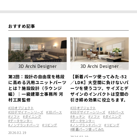
おすすめ記事
3D Archi Designer
3D Archi Designer
第2回：設計の自由度を格段
【新着パーツ使ってみた-52
に高める汎用ユニットパーツ
／LDK】大空間に負けないパ
とは？施設設計（ラウンジ
ーツを使うコツ。サイズとデ
編）｜一級建築士事務所 河
ザインのインパクトは空間の
村工房監修
引き締め効果に役立ちます。
#3Dオブジェクト
#3Dオブジェクト
#3Dデザイナーシリーズ
#3Dパース
#3Dデザイナーシリーズ
#3Dパース
#ソファ
#ダイニング
#キッチン
#ソファ
#ダイニング
#データセンター
#データセンター
#ノンブランドパーツ
#リビング
#ノンブランドパーツ
#リビング
#新着パーツ使ってみた
2026.02.19
2026.02.19