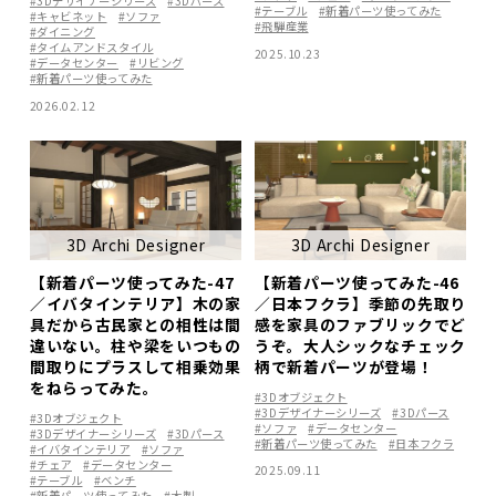
#3Dデザイナーシリーズ
#3Dパース
#テーブル
#新着パーツ使ってみた
#キャビネット
#ソファ
#飛騨産業
#ダイニング
#タイムアンドスタイル
2025.10.23
#データセンター
#リビング
#新着パーツ使ってみた
2026.02.12
3D Archi Designer
3D Archi Designer
【新着パーツ使ってみた-47
【新着パーツ使ってみた-46
／イバタインテリア】木の家
／日本フクラ】季節の先取り
具だから古民家との相性は間
感を家具のファブリックでど
違いない。柱や梁をいつもの
うぞ。大人シックなチェック
間取りにプラスして相乗効果
柄で新着パーツが登場！
をねらってみた。
#3Dオブジェクト
#3Dデザイナーシリーズ
#3Dパース
#3Dオブジェクト
#ソファ
#データセンター
#3Dデザイナーシリーズ
#3Dパース
#新着パーツ使ってみた
#日本フクラ
#イバタインテリア
#ソファ
#チェア
#データセンター
2025.09.11
#テーブル
#ベンチ
#新着パーツ使ってみた
#木製