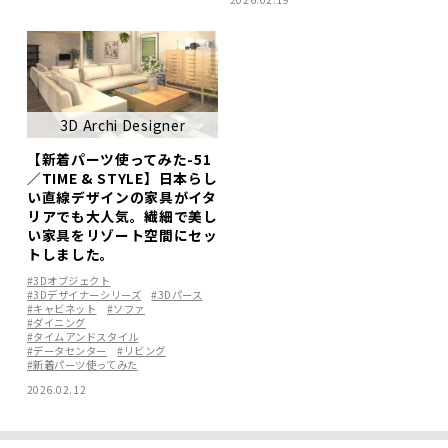
3D Archi Designer
【新着パーツ使ってみた-51
／TIME & STYLE】日本らし
い直線デザインの家具がイタ
リアでも大人気。繊細で美し
い家具をリゾート空間にセッ
トしました。
#3Dオブジェクト
#3Dデザイナーシリーズ
#3Dパース
#キャビネット
#ソファ
#ダイニング
#タイムアンドスタイル
#データセンター
#リビング
#新着パーツ使ってみた
2026.02.12