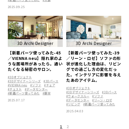
2025.09.25
3D Archi Designer
3D Archi Designer
【新着パーツ使ってみた-45
【新着パーツ使ってみた-39
／VIENNA neu】隠れ家のよ
／リーン・ロゼ】ソファの形
うな居場所があったら。通い
状が進化した理由は、リビン
たくなる秘密のサロン。
グでの過ごし方の変化だっ
た。インテリアに影響を与え
#3Dオブジェクト
たあのアイテム。
#3Dデザイナーシリーズ
#3Dパース
#VIENNA neu
#ソファ
#チェア
#3Dオブジェクト
#チェスト
#データセンター
#3Dデザイナーシリーズ
#3Dパース
#新着パーツ使ってみた
#藤栄
#ウォークスルー
#ソファ
#データセンター
#リーン・ロゼ
2025.07.17
#リビング
#新着パーツ使ってみた
2025.04.03
1
2