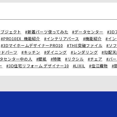
オブジェクト
#新着パーツ使ってみた
#データセンター
#3
#PRO10EX_機能紹介
#インテリアパース
#機能紹介
#イ
#3DマイホームデザイナーPRO10
#THE突破ファイル
#ソ
ンドパーツ
#キッチン
#ダイニング
#レンダリング
#勾配天
ータセンター中の人
#壁紙
#特徴
#リクシル
#チェア
#バ
ー
#3D住宅リフォーム デザイナー10
#LIXIL
#住江織物
#