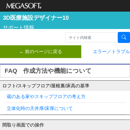
メガソフト株式
3D医療施設デザイナー10
会社
サポート情報
← 前のページに戻る
エラー／トラブル
FAQ 作成方法や機能について
ロフト/スキップフロア/屋根裏/床高の基準
蔵のある家やスキップフロアの考え方
立体化時の天井厚/床厚について
間取り画面での操作