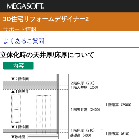
メガソフト株式
3D住宅リフォームデザイナー2
会社
サポート情報
よくあるご質問
立体化時の天井厚/床厚について
内容