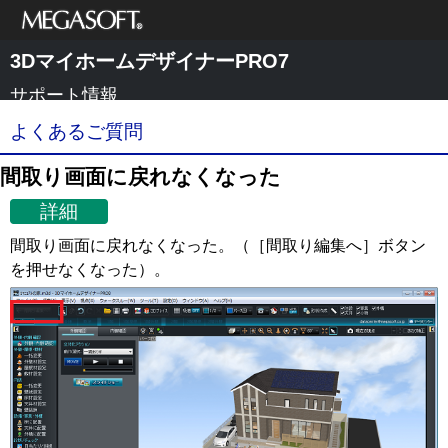
メガソフト株式
3DマイホームデザイナーPRO7
会社
サポート情報
よくあるご質問
間取り画面に戻れなくなった
詳細
間取り画面に戻れなくなった。（［間取り編集へ］ボタン
を押せなくなった）。