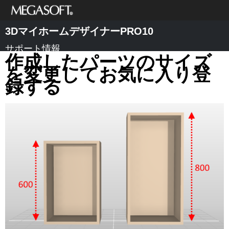
メガソフト株式
3DマイホームデザイナーPRO10
会社
サポート情報
作成したパーツのサイズ
を変更してお気に入り登
録する