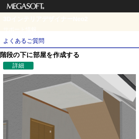
メガソフト株式
3DインテリアデザイナーNeo2
会社
サポート情報
よくあるご質問
階段の下に部屋を作成する
詳細