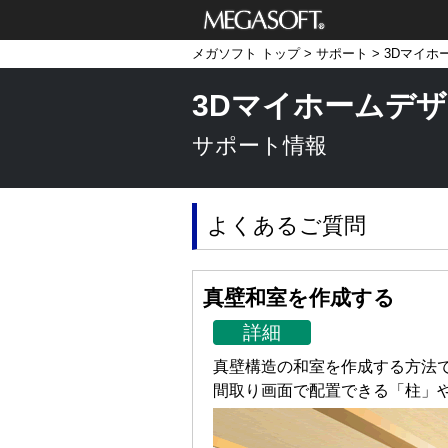
メガソフト株式
メガソフト トップ
>
サポート
>
3Dマイホ
会社
3Dマイホームデザ
サポート情報
よくあるご質問
真壁和室を作成する
詳細
真壁構造の和室を作成する方法
間取り画面で配置できる「柱」