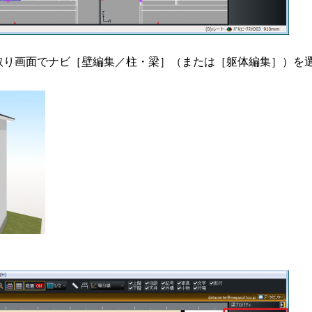
取り画面でナビ［壁編集／柱・梁］（または［躯体編集］）を