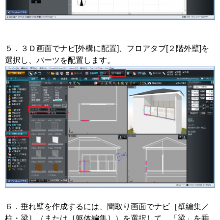
５．３Ｄ画面でナビ[外構に配置]、フロアタブ[２階外壁]を
選択し、パーツを配置します。
６．垂れ壁を作成するには、間取り画面でナビ［壁編集／
柱・梁］（または［躯体編集］）を選択して、「梁」を垂