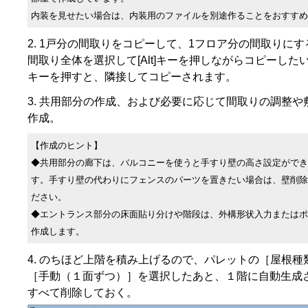
内装を見せたい場合は、内装用のファイルを別途作ることをおすすめ
1戸分の間取りをコピーして、1フロア分の間取りにす
間取り全体を選択して[Alt]キーを押しながらコピーした
キーを押すと、隣接してコピーされます。
共用部分の作成、および必要に応じて間取りの調整や
作成。
【作成のヒント】
◆共用部分の廊下は、バルコニーを使うと手すり壁の高さ設定ができ
す。手すり壁の代わりにフェンスのパーツを置きたい場合は、壁削除
ださい。
◆エントランス部分の床面貼り分けや階段は、外構形状入力またはポ
作成します。
のちほど上階を積み上げるので、パレットの［屋根種
［手動（１面ずつ）］を選択したあと、１階に自動生成
すべて削除しておく。