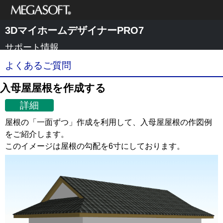
メガソフト株式
3DマイホームデザイナーPRO7
会社
サポート情報
よくあるご質問
入母屋屋根を作成する
詳細
屋根の「一面ずつ」作成を利用して、入母屋屋根の作図例
をご紹介します。
このイメージは屋根の勾配を6寸にしております。