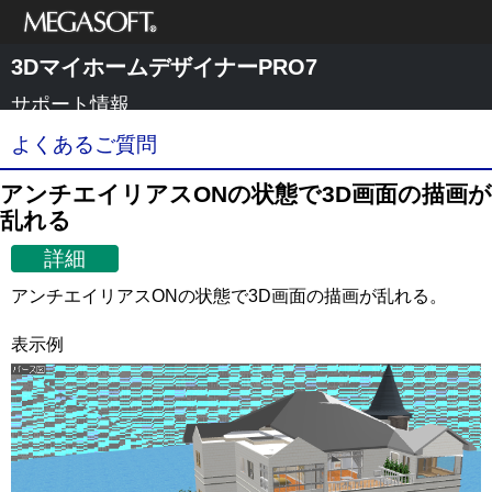
メガソフト株式
3DマイホームデザイナーPRO7
会社
サポート情報
よくあるご質問
アンチエイリアスONの状態で3D画面の描画が
乱れる
詳細
アンチエイリアスONの状態で3D画面の描画が乱れる。
表示例