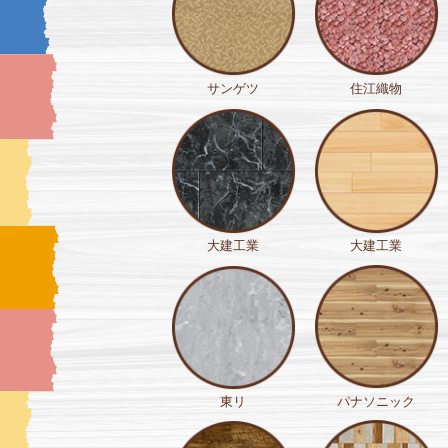
サンゲツ
住江織物
大建工業
大建工業
東リ
パナソニック