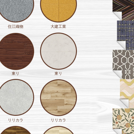
住江織物
大建工業
東リ
東リ
リリカラ
リリカラ