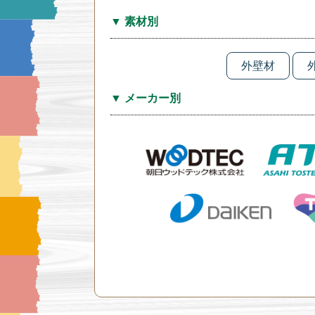
▼ 素材別
外壁材
▼ メーカー別